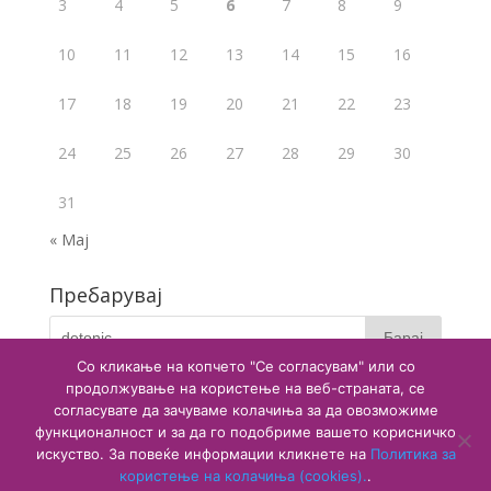
3
4
5
6
7
8
9
10
11
12
13
14
15
16
17
18
19
20
21
22
23
24
25
26
27
28
29
30
31
« Мај
Пребарувај
Со кликање на копчето "Се согласувам" или со
продолжување на користење на веб-страната, се
согласувате да зачуваме колачиња за да овозможиме
функционалност и за да го подобриме вашето корисничко
искуство. За повеќе информации кликнете на
Политика за
користење на колачиња (cookies).
.
Copyright © 2020 Агенција за лекови и медицински