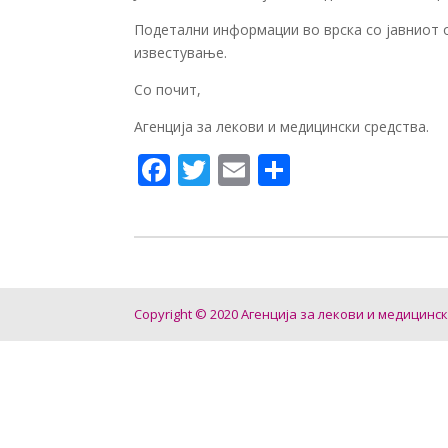
Подетални информации во врска со јавниот о
известување.
Со почит,
Агенција за лекови и медицински средства.
F
T
E
S
ac
w
m
h
e
itt
ai
ar
b
er
l
e
o
Copyright © 2020 Агенција за лекови и медицинс
o
k