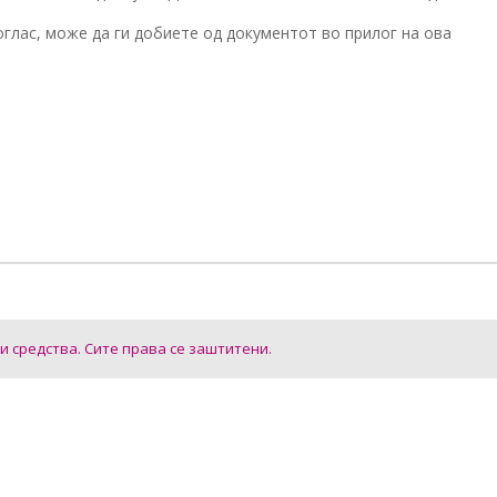
глас, може да ги добиете од документот во прилог на ова
ки средства. Сите права се заштитени.