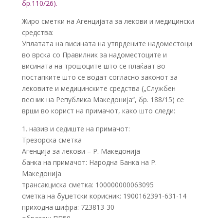
бр.110/26).
Жиро сметки на Агенцијата за лекови и медицински
средства:
Уплатата на висината на утврдените надоместоци
во врска со Правилник за надоместоците и
висината на трошоците што се плаќаат во
постапките што се водат согласно законот за
лековите и медицинските средства („Службен
весник на Република Македонија“, бр. 188/15) се
врши во корист на примачот, како што следи:
1. назив и седиште на примачот:
Трезорска сметка
Агенција за лекови – Р. Македонија
банка на примачот: Народна Банка на Р.
Македонија
трансакциска сметка: 100000000063095
сметка на буџетски корисник: 1900162391-631-14
приходна шифра: 723813-30