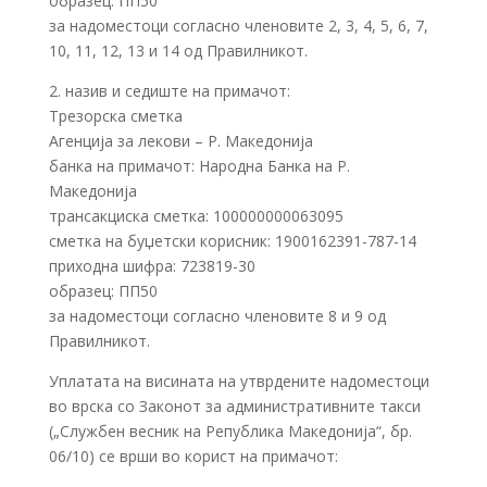
образец: ПП50
за надоместоци согласно членовите 2, 3, 4, 5, 6, 7,
10, 11, 12, 13 и 14 од Правилникот.
2. назив и седиште на примачот:
Трезорска сметка
Агенција за лекови – Р. Македонија
банка на примачот: Народна Банка на Р.
Македонија
трансакциска сметка: 100000000063095
сметка на буџетски корисник: 1900162391-787-14
приходна шифра: 723819-30
образец: ПП50
за надоместоци согласно членовите 8 и 9 од
Правилникот.
Уплатата на висината на утврдените надоместоци
во врска со Законот за административните такси
(„Службен весник на Република Македонија“, бр.
06/10) се врши во корист на примачот: