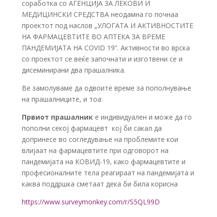
соработка со АГЕНЦИЈА ЗА ЛЕКОВИ И
МЕДИЦИНСКИ СРЕДСТВА неодамна го почнаа
проектот под наслов „УЛОГАТА И АКТИВНОСТИТЕ
НА ФАРМАЦЕВТИТЕ ВО АПТЕКА ЗА ВРЕМЕ
ПАНДЕМИЈАТА НА COVID 19“. Активности во врска
со проектот се веќе започнати и изготвени се и
дисеминирани два прашалника.
Ве замолуваме да одвоите време за пополнување
на прашалниците, и тоа:
Првиот прашалник
е индивидуален и може да го
пополни секој фармацевт кој би сакал да
допринесе во cогледување на проблемите кои
влијаат на фармацевтите при одговорот на
пандемијата на КОВИД-19, како фармацевтите и
професионалните тела реагираат на пандемијата и
каква поддршка сметаат дека би била корисна
https://www.surveymonkey.com/r/S5QL99D