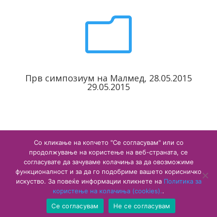
m
Прв симпозиум на Малмед, 28.05.2015
29.05.2015
Со кликање на копчето "Се согласувам" или со
Facebook
Twitter
Email
Share
продолжување на користење на веб-страната, се
согласувате да зачуваме колачиња за да овозможиме
функционалност и за да го подобриме вашето корисничко
искуство. За повеќе информации кликнете на
Политика за
користење на колачиња (cookies).
.
Copyright © 2020 Агенција за лекови и медицински
Се согласувам
Не се согласувам
средства. Сите права се заштитени.