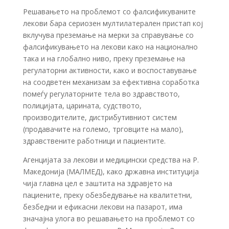
Решавањето на проблемот со фалсификуваните
лекови бара сериозен мултилатерален пристап кој
вклучува преземање на мерки за справување со
фалсификувањето на лекови како на национално
така и на глобално ниво, преку преземање на
регулаторни активности, како и воспоставување
на соодветен механизам за ефективна соработка
помеѓу регулаторните тела во здравството,
полицијата, царината, судството,
производителите, дистрибутивниот систем
(продавачите на големо, трговците на мало),
здравствените работници и пациентите.
Агенцијата за лекови и медицински средства на Р.
Македонија (МАЛМЕД), како државна институција
чија главна цел е заштита на здравјето на
пациените, преку обезбедување на квалитетни,
безбедни и ефикасни лекови на пазарот, има
значајна улога во решавањето на проблемот со