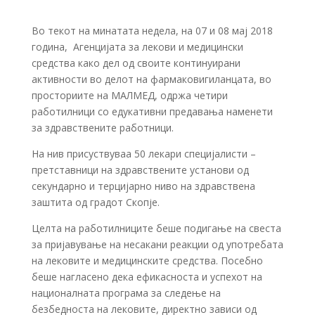
Во текот на минатата недела, на 07 и 08 мај 2018
година, Агенцијата за лекови и медицински
средства како дел од своите континуирани
активности во делот на фармаковигиланцата, во
просториите на МАЛМЕД, одржа четири
работилници со едукативни предавања наменети
за здравствените работници.
На нив присуствуваа 50 лекари специјалисти –
претставници на здравствените установи од
секундарно и терцијарно ниво на здравствена
заштита од градот Скопје.
Целта на работилниците беше подигање на свеста
за пријавување на несакани реакции од употребата
на лековите и медицинските средства. Посебно
беше нагласено дека ефикасноста и успехот на
националната програма за следење на
безбедноста на лековите, директно зависи од