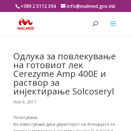
+389 2 5112 394
info@malmed.gov.mk
Одлука за повлекување
на готовиот лек
Cerezyme Amp 400E и
раствор за
инјектирање Solcoseryl
Ное 9, 2017
Почитувани,
Ве известуваме дека директорот на Агенцијата за
лекови и медицински средства донесе О Д Л У К А