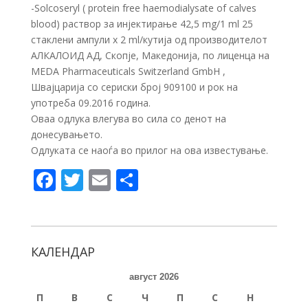
-Solcoseryl ( protein free haemodialysate of calves
blood) раствор за инјектирање 42,5 mg/1 ml 25
стаклени ампули х 2 ml/кутија од производителот
АЛКАЛОИД АД, Скопје, Македонија, по лиценца на
MEDA Pharmaceuticals Switzerland GmbH ,
Швајцарија со сериски број 909100 и рок на
употреба 09.2016 година.
Оваа одлука влегува во сила со денот на
донесувањето.
Одлуката се наоѓа во прилог на ова известување.
F
T
E
S
ac
w
m
h
e
itt
ai
ar
b
er
l
e
КАЛЕНДАР
o
август 2026
o
П
В
С
Ч
П
С
Н