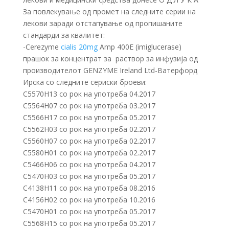
За повлекување од промет на следните серии на
лекови заради отстапување од пропишаните
стандарди за квалитет:
-Cerezyme
cialis 20mg
Amp 400E (imiglucerase)
прашок за концентрат за раствор за инфузија од
производителот GENZYME Ireland Ltd-Ватерфорд
Ирска со следните сериски броеви:
C5570H13 со рок на употреба 04.2017
C5564H07 со рок на употреба 03.2017
C5566H17 со рок на употреба 05.2017
C5562H03 со рок на употреба 02.2017
C5560H07 со рок на употреба 02.2017
C5580H01 со рок на употреба 02.2017
C5466H06 со рок на употреба 04.2017
C5470H03 со рок на употреба 05.2017
C4138H11 со рок на употреба 08.2016
C4156H02 со рок на употреба 10.2016
C5470H01 со рок на употреба 05.2017
C5568H15 со рок на употреба 05.2017