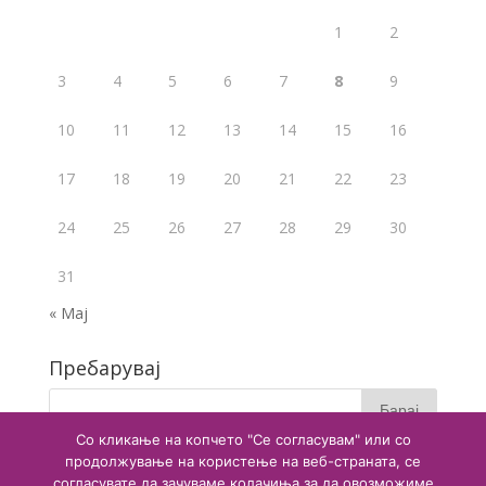
k
1
2
3
4
5
6
7
8
9
10
11
12
13
14
15
16
17
18
19
20
21
22
23
24
25
26
27
28
29
30
31
« Мај
Пребарувај
Со кликање на копчето "Се согласувам" или со
продолжување на користење на веб-страната, се
согласувате да зачуваме колачиња за да овозможиме