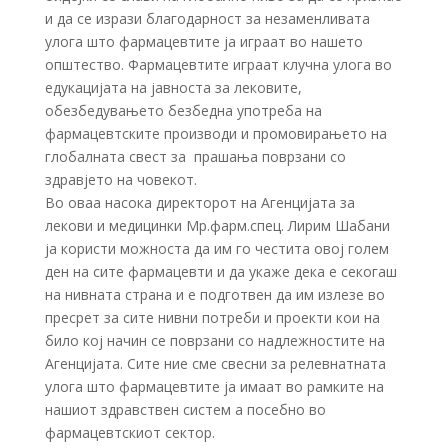
и да се изрази благодарност за незаменливата
улога што фармацевтите ја играат во нашето
општество. Фармацевтите играат клучна улога во
едукацијата на јавноста за лековите,
обезбедувањето безбедна употреба на
фармацевтските производи и промовирањето на
глобалната свест за прашања поврзани со
здравјето на човекот.
Во оваа насока директорот на Агенцијата за
лекови и медицинки Мр.фарм.спец. Лирим Шабани
ја користи можноста да им го честита овој голем
ден на сите фармацевти и да укаже дека е секогаш
на нивната страна и е подготвен да им излезе во
пресрет за сите нивни потреби и проекти кои на
било кој начин се поврзани со надлежностите на
Агенцијата. Сите ние сме свесни за релевнатната
улога што фармацевтите ја имаат во рамките на
нашиот здравствен систем а посебно во
фармацевтскиот сектор.