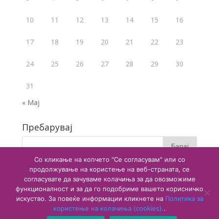
10
11
12
13
14
15
16
17
18
19
20
21
22
23
24
25
26
27
28
29
30
31
« Мај
Пребарувај
Со кликање на копчето "Се согласувам" или со
продолжување на користење на веб-страната, се
согласувате да зачуваме колачиња за да овозможиме
функционалност и за да го подобриме вашето корисничко
искуство. За повеќе информации кликнете на
Политика за
користење на колачиња (cookies).
.
Copyright © 2020 Агенција за лекови и медицински