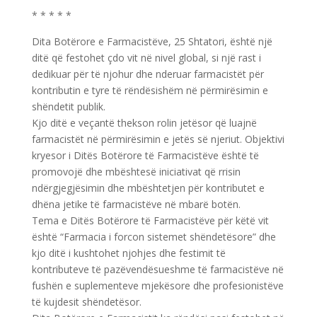
* * * * *
Dita Botërore e Farmacistëve, 25 Shtatori, është një
ditë që festohet çdo vit në nivel global, si një rast i
dedikuar për të njohur dhe nderuar farmacistët për
kontributin e tyre të rëndësishëm në përmirësimin e
shëndetit publik.
Kjo ditë e veçantë thekson rolin jetësor që luajnë
farmacistët në përmirësimin e jetës së njeriut. Objektivi
kryesor i Ditës Botërore të Farmacistëve është të
promovojë dhe mbështesë iniciativat që rrisin
ndërgjegjësimin dhe mbështetjen për kontributet e
dhëna jetike të farmacistëve në mbarë botën.
Tema e Ditës Botërore të Farmacistëve për këtë vit
është “Farmacia i forcon sistemet shëndetësore” dhe
kjo ditë i kushtohet njohjes dhe festimit të
kontributeve të pazëvendësueshme të farmacistëve në
fushën e suplementeve mjekësore dhe profesionistëve
të kujdesit shëndetësor.