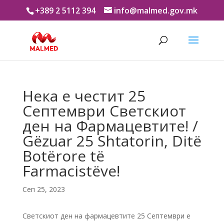
+389 2 5112 394
info@malmed.gov.mk
Нека е честит 25
Септември Светскиот
ден на Фармацевтите! /
Gëzuar 25 Shtatorin, Ditë
Botërore të
Farmacistëve!
Сеп 25, 2023
Светскиот ден на фармацевтите 25 Септември е