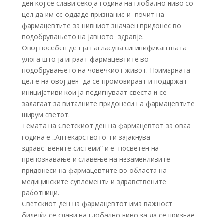
ден кој се слави секоја година на глобално ниво со
цел да им се оддаде признание и почит на
фармацевтите за нивниот значаен придонес во
подобрувањето на јавното здравје.
Овој посебен ден ја нагласува сигинификантната
улога што ја играат фармацевтите во
подобрувањето на човечкиот живот. Примарната
цел е на овој ден да се промовираат и поддржат
иницијативи кои ја подигнуваат свеста и се
залагаат за виталните придонеси на фармацевтите
ширум светот.
Темата на Светскиот ден на фармацевтот за оваа
година е „Аптекарството ги зајакнува
здравствените системи“ и е посветен на
препознавање и славење на незаменливите
придонеси на фармацевтите во областа на
медицинските суплементи и здравствените
работници.
Светскиот ден на фармацевтот има важност
бидејќи се слави на глобално ниво за да се признае