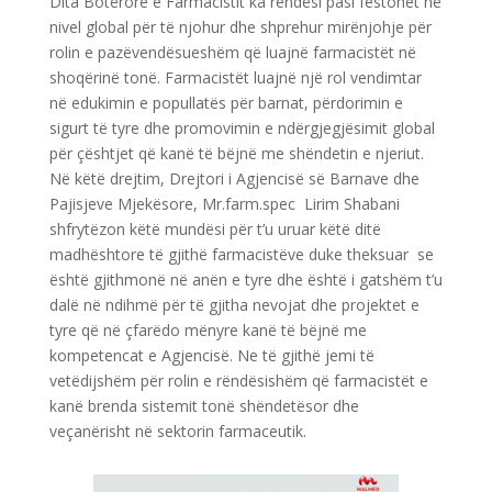
Dita Botërore e Farmacistit ka rëndësi pasi festohet në
nivel global për të njohur dhe shprehur mirënjohje për
rolin e pazëvendësueshëm që luajnë farmacistët në
shoqërinë tonë. Farmacistët luajnë një rol vendimtar
në edukimin e popullatës për barnat, përdorimin e
sigurt të tyre dhe promovimin e ndërgjegjësimit global
për çështjet që kanë të bëjnë me shëndetin e njeriut.
Në këtë drejtim, Drejtori i Agjencisë së Barnave dhe
Pajisjeve Mjekësore, Mr.farm.spec Lirim Shabani
shfrytëzon këtë mundësi për t’u uruar këtë ditë
madhështore të gjithë farmacistëve duke theksuar se
është gjithmonë në anën e tyre dhe është i gatshëm t’u
dalë në ndihmë për të gjitha nevojat dhe projektet e
tyre që në çfarëdo mënyre kanë të bëjnë me
kompetencat e Agjencisë. Ne të gjithë jemi të
vetëdijshëm për rolin e rëndësishëm që farmacistët e
kanë brenda sistemit tonë shëndetësor dhe
veçanërisht në sektorin farmaceutik.