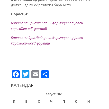
должен да го образложи барањето
Обрасци
:
Барање за пристап до информации од јавен
карактер-pdf формат
Барање за пристап до информации од јавен
карактер-word формат
Facebook
Twitter
Email
Share
КАЛЕНДАР
август 2026
П
В
С
Ч
П
С
Н