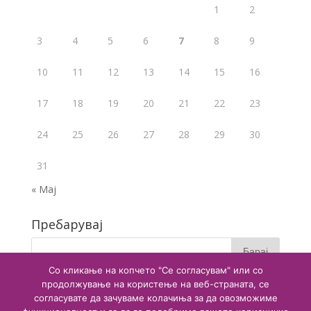
1
2
3
4
5
6
7
8
9
10
11
12
13
14
15
16
17
18
19
20
21
22
23
24
25
26
27
28
29
30
31
« Мај
Пребарувај
Со кликање на копчето "Се согласувам" или со
продолжување на користење на веб-страната, се
согласувате да зачуваме колачиња за да овозможиме