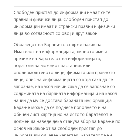
Слободен пристап до информации имаат сите
правни и физички лица. Слободен пристап до
информации имаат и странски правни и физички
лица во согласност со овој и друг закон.
Образецот на Барањето содржи назив на
Имателот на информацијата, личното име и
презиме на Барателот на информацијата,
податоци за можниот застапник или
ополномоштеното лице, фирмата или правното
лице, опис на информацијата со која сака да се
запознае, на каков начин сака да се запознае со
содржината на бараната информација и на каков
начин да му се достави бараната информација.
Барање може да се поднесе пополнето и на
обичен лист хартија но на истото барателот е
должен да наведе дека станува збор за Барање по
основ на Законот за слободен пристап до
информации од јавен карактер. Барателот не е