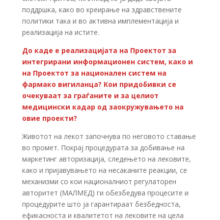
поддршка, како во креирање на здравствените
политики така и во активна имплементација и
реализација на истите.
До каде е реализацијата на Проектот за
интегрирани информационен систем, како и
на Проектот за национален систем на
фармако вигиланца? Кои придобивки се
очекуваат за граѓаните и за целиот
медицински кадар од заокружувањето на
овие проекти?
Животот на лекот започнува по неговото ставање
во промет. Покрај процедурата за добивање на
маркетинг авторизација, следењето на лековите,
како и пријавувањето на несаканите реакции, се
механизми со кои националниот регулаторен
авторитет (МАЛМЕД) ги обезбедува процесите и
процедурите што ја гарантираат безбедноста,
ефикасноста и квалитетот на лековите на цела