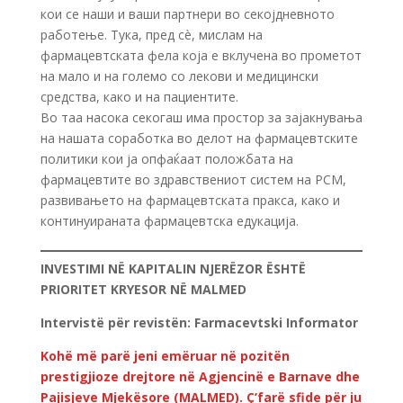
кои се наши и ваши партнери во секојдневното
работење. Тука, пред сè, мислам на
фармацевтската фела која е вклучена во прометот
на мало и на големо со лекови и медицински
средства, како и на пациентите.
Во таа насока секогаш има простор за зајакнувања
на нашата соработка во делот на фармацевтските
политики кои ја опфаќаат положбата на
фармацевтите во здравствениот систем на РСМ,
развивањето на фармацевтската пракса, како и
континуираната фармацевтска едукација.
INVESTIMI NË KAPITALIN NJERËZOR ËSHTË
PRIORITET KRYESOR NË MALMED
Intervistë për revistën: Farmacevtski Informator
Kohë më parë jeni emëruar në pozitën
prestigjioze drejtore në Agjencinë e Barnave dhe
Pajisjeve Mjekësore (MALMED). Ç’farë sfide për ju