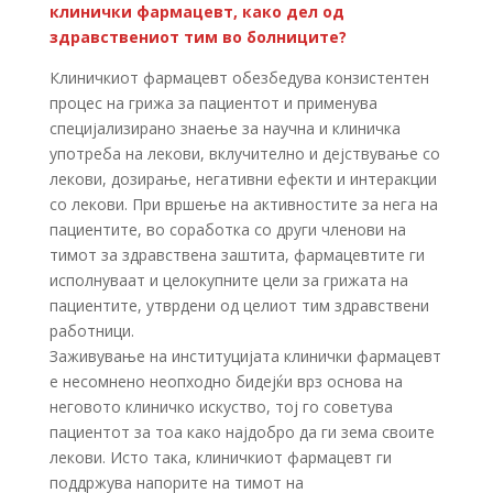
клинички фармацевт, како дел од
здравствениот тим во болниците?
Клиничкиот фармацевт обезбедува конзистентен
процес на грижа за пациентот и применува
специјализирано знаење за научна и клиничка
употреба на лекови, вклучително и дејствување со
лекови, дозирање, негативни ефекти и интеракции
со лекови. При вршење на активностите за нега на
пациентите, во соработка со други членови на
тимот за здравствена заштита, фармацевтите ги
исполнуваат и целокупните цели за грижата на
пациентите, утврдени од целиот тим здравствени
работници.
Заживување на институцијата клинички фармацевт
е несомнено неопходно бидејќи врз основа на
неговото клиничко искуство, тој го советува
пациентот за тоа како најдобро да ги зема своите
лекови. Исто така, клиничкиот фармацевт ги
поддржува напорите на тимот на