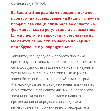
организација (WHO).
Во Вашата биографија е наведено дека во
процесот на усовршување на Вашиот стручен
профил, сте специјализирале во областа на
фармацевтската регулатива и легислатива.
Што во делот на законската регулатива во
моментот се работи во насока на нејзино
подобрување и унапредување?
Законите, стандардите и добрата практика
претставуваат жива материја која во континуитет
се подобрува со вградување на новите научни и
технолошки знаења и практики. Следејќи ги
заложбите на Владата на Република Северна
Македонија за интеграција на нашата држава во
семејството на државите членки на Европската
заедница, од една страна, како и нашата
професионална определба за следење и
интегрирање нa промените во стандардите и