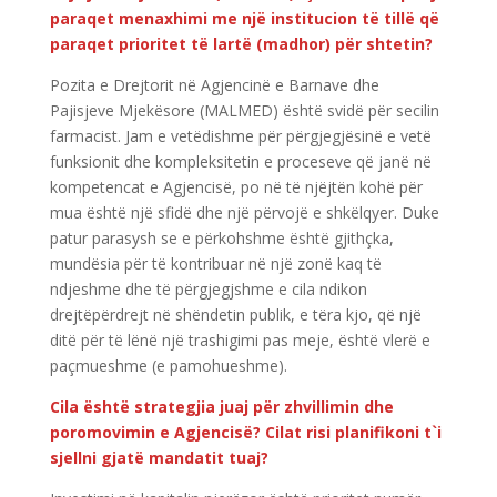
paraqet menaxhimi me një institucion të tillë që
paraqet prioritet të lartë (madhor) për shtetin?
Pozita e Drejtorit në Agjencinë e Barnave dhe
Pajisjeve Mjekësore (MALMED) është svidë për secilin
farmacist. Jam e vetëdishme për përgjegjësinë e vetë
funksionit dhe kompleksitetin e proceseve që janë në
kompetencat e Agjencisë, po në të njëjtën kohë për
mua është një sfidë dhe një përvojë e shkëlqyer. Duke
patur parasysh se e përkohshme është gjithçka,
mundësia për të kontribuar në një zonë kaq të
ndjeshme dhe të përgjegjshme e cila ndikon
drejtëpërdrejt në shëndetin publik, e tëra kjo, që një
ditë për të lënë një trashigimi pas meje, është vlerë e
paçmueshme (e pamohueshme).
Cila është strategjia juaj për zhvillimin dhe
poromovimin e Agjencisë? Cilat risi planifikoni t`i
sjellni gjatë mandatit tuaj?