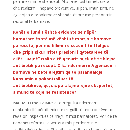
përmirësimin e shëndetit. Ato janë, ushtrimet, dieta
dhe realizimi i hapave preventive, si psh, imunizimi, në
zgjidhjen e problemeve shëndetësore me përdorimin
racional të barnave.
Kohët e fundit është evidente se nëpër
barnatore është më vështirë marrja e barnave
pa receta, por me fillimin e sezonit të ftohjes
dhe gripit sikur rritet presioni i qytetarëve të
cilët “luajnë” rrolin e të qenurit mjek që të blejnë
antibiotik pa recept. Ç`ka ndërmerrë Agjencioni i
barnave në këtë drejtim që të parandalojë
konsumin e pakontrolluar të
antibiotikëve
,
që,
siç paralajmërojnë ekspertët,
a mund të çojë në rezistencë?
MALMED me aktivitetet e rregullta ndërmerr
nënkontrollë për dhënien e rregullt të antibiotikëve me
revision inspektues të rregullt mbi barnatoret, Por që të
ndodhin reformat e vërteta mbi përdorimin e
antibiotikëve, individët si dhe autoritetet shëndetësore