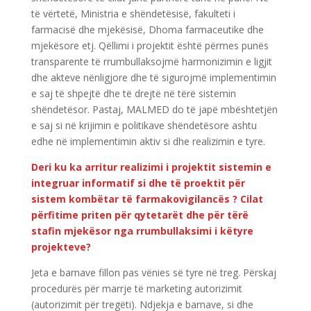
të vërtetë, Ministria e shëndetësisë, fakulteti i
farmacisë dhe mjekësisë, Dhoma farmaceutike dhe
mjekësore etj. Qëllimi i projektit është përmes punës
transparente të rrumbullaksojmë harmonizimin e ligjit
dhe akteve nënligjore dhe të sigurojmë implementimin
e saj të shpejtë dhe të drejtë në tërë sistemin
shëndetësor. Pastaj, MALMED do të japë mbështetjën
e saj si në krijimin e politikave shëndetësore ashtu
edhe në implementimin aktiv si dhe realizimin e tyre.
Deri ku ka arritur realizimi i projektit sistemin e
integruar informatif si dhe të proektit për
sistem kombëtar të farmakovigilancës ? Cilat
përfitime priten për qytetarët dhe për tërë
stafin mjekësor nga rrumbullaksimi i këtyre
projekteve?
Jeta e barnave fillon pas vënies së tyre në treg. Përskaj
procedurës për marrje të marketing autorizimit
(autorizimit për tregëti). Ndjekja e barnave, si dhe