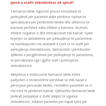
pjesë e stafit shëndetësor në spital?
Farmacisti klinik siguronë proces konzistent të
përkujdesit për pacientin duke përdorur njohuri të
specializuara për përdorimin klinikë dhe shkencor të
barnave përfshirë edhe efektin e barnave, dozimin,
efektet negative si dhe interakcionet tek barnat. Gjatë
kryerjes së aktiviteteve për përkujdesje të pacientëve,
në bashkëpunim me anëtarët e tjerë të të stafit për
përkujdesje shëndetësore, farmacistët i përmbushin
qëllimet e përgjithshme për përkujdesje të pacientëve,
të përcaktuara nga i gjithë stafi i punonjësve
shëndetësorë.
Mbijetesa e institucionit farmacist klinik është
padyshim e rëndësishme përshkak se mbi bazat e
përvojave personale klinike, i këshillon pacientët se si
më mirë të përdoren barnat. Gjithashtu farmacisti klinik
përkrah përpjekjet e stafit (ekipit) të sigurisë
shëndetësor, edukon pacientin për hapat tjerë për