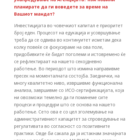
планирате да ги воведете за време на
Вашиот мандат?
Инвестицијата во човечкиот капитал е приоритет
број еден. Процесот на едукација и усовршување
треба да се одвива во континуитет исметам дека
колку повеќе се фокусираме на ова поле,
придобивките ќе бидат поголеми и истовремено ќе
се рефлектираат на нашето секојдневно
работење. Во периодот што измина направивме
пресек на моменталната состојба. Заеднички, на
многу квалитетно ниво, извршивме функционална
анализа, завршивме со ИСО-сертификацијата, која
ни овозможи темелно да ги поминеме сите
процеси и процедури што се основа на нашето
работење. Сето ова е со цел зголемување на
административниот капацитет за спроведување на
регулативата во согласност со позитивните
практики. Овде би сакала да ја истакнам значајната