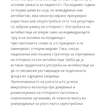
зголеми грижата за пациентот. Последниве години
се појави шема во која, по воведување нов
антибиотик, има неконтролирано прекумерно
користење или злоупотреба и сето тоа резултира
со забрзан развој на отпорност. Употребата на
антибиотици не влијае само на индивидуалците
туку и на околина на поединецот.
Чувствителните соеви се отстрануваат и ги
заменуваат отпорни видови. Така, секоја
национална или локална стратегија за спречување
на отпорноста кон антибиотици треба да ја
истакне прудентната употреба на антибиотици за
да се овозможи реставрација на подложната
флора во одредена заедница.
Препознавањето на улогата што ја игра
микробната екологија при домување и
размножување на отпорните патогени и
компензални организми, ќе помогне многу во
унапредување на упатствата заупотребана