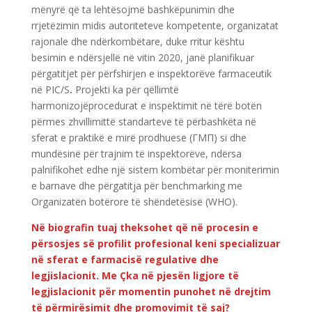
mënyrë që ta lehtësojmë bashkëpunimin dhe
rrjetëzimin midis autoriteteve kompetente, organizatat
rajonale dhe ndërkombëtare, duke rritur kështu
besimin e ndërsjellë në vitin 2020, janë planifikuar
përgatitjet për përfshirjen e inspektorëve farmaceutik
në PIC/S
.
Projekti ka për qëllimtë
harmonizojëprocedurat e inspektimit në tërë botën
përmes zhvillimittë standarteve të përbashkëta në
sferat e praktikë e mirë prodhuese (ГМП) si dhe
mundësinë për trajnim të inspektorëve, ndërsa
palnifikohet edhe një sistem kombëtar për moniterimin
e barnave dhe përgatitja për benchmarking me
Organizatën botërore të shëndetësisë (WHO).
Në biografin tuaj theksohet që në procesin e
përsosjes së profilit profesional keni specializuar
në sferat e farmacisë regulative dhe
legjislacionit. Me Çka në pjesën ligjore të
legjislacionit për momentin punohet në drejtim
të përmirësimit dhe promovimit të saj?