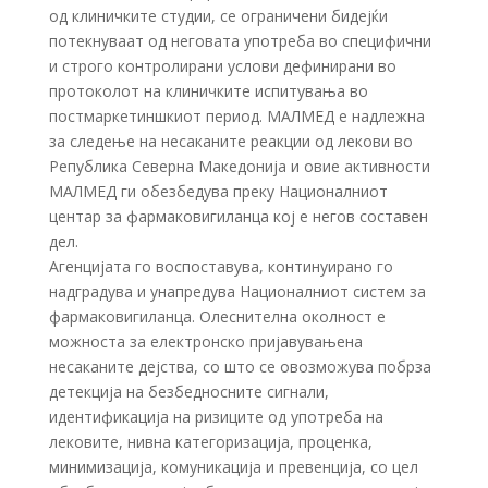
од клиничките студии, се ограничени бидејќи
потекнуваат од неговата употреба во специфични
и строго контролирани услови дефинирани во
протоколот на клиничките испитувања во
постмаркетиншкиот период. МАЛМЕД е надлежна
за следење на несаканите реакции од лекови во
Република Северна Македонија и овие активности
МАЛМЕД ги обезбедува преку Националниот
центар за фармаковигиланца кој е негов составен
дел.
Агенцијата го воспоставува, континуирано го
надградува и унапредува Националниот систем за
фармаковигиланца. Олеснителна околност е
можноста за електронско пријавувањена
несаканите дејства, со што се овозможува побрза
детекција на безбедносните сигнали,
идентификација на ризиците од употреба на
лековите, нивна категоризација, проценка,
минимизација, комуникација и превенција, со цел