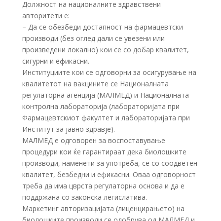
Должност на националните здравствени
авторитети е:
– Да се обезбеди достапност на фармацевтски
производи (без оглед дали се увезени или
произведени локално) кои се со добар квалитет,
сигурни и ефикасни.
Институциите кои се одговорни за осигурување на
квалитетот на вакцините се Националната
регулаторна агенција (МАЛМЕД) и Националната
контролна лабораторија (лабораторијата при
Фармацевтскиот факултет и лабораторијата при
Институт за јавно здравје).
МАЛМЕД е одговорен за воспоставување
процедури кои ќе гарантираат дека биолошките
производи, наменети за употреба, се со соодветен
квалитет, безбедни и ефикасни. Оваа одговорност
треба да има цврста регулаторна основа и да е
поддржана со законска легислатива.
Маркетинг авторизацијата (лиценцирањето) на
биолошките производи се одобрува од МАЛМЕД и