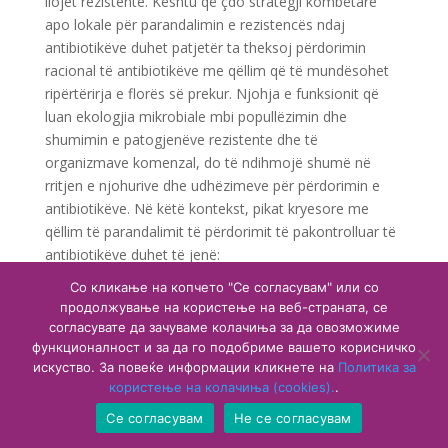
llojet rezistente. Kështu që çdo strategji kombëtare
apo lokale për parandalimin e rezistencës ndaj
antibiotikëve duhet patjetër ta theksoj përdorimin
racional të antibiotikëve me qëllim që të mundësohet
ripërtërirja e florës së prekur. Njohja e funksionit që
luan ekologjia mikrobiale mbi popullëzimin dhe
shumimin e patogjenëve rezistente dhe të
organizmave komenzal, do të ndihmojë shumë në
rritjen e njohurive dhe udhëzimeve për përdorimin e
antibiotikëve. Në këtë kontekst, pikat kryesore me
qëllim të parandalimit të përdorimit të pakontrolluar të
antibiotikëve duhet të jenë:
Со кликање на копчето "Се согласувам" или со
– Përmirësimi i kontrollit mbi llojet e rezistencës ndaj
продолжување на користење на веб-страната, се
antibiotikëve;
согласувате да зачуваме колачиња за да овозможиме
функционалност и за да го подобриме вашето корисничко
– Përmirësimi i përdorimit të antibiotikëve tek njerëzit;
искуство. За повеќе информации кликнете на
Политика за
– Rritja e resurseve për parandalim të rezistencës ndaj
користење на колачиња (cookies).
.
antibiotikëve në venedet me zhvilllim;
Се согласувам
Не се согласувам