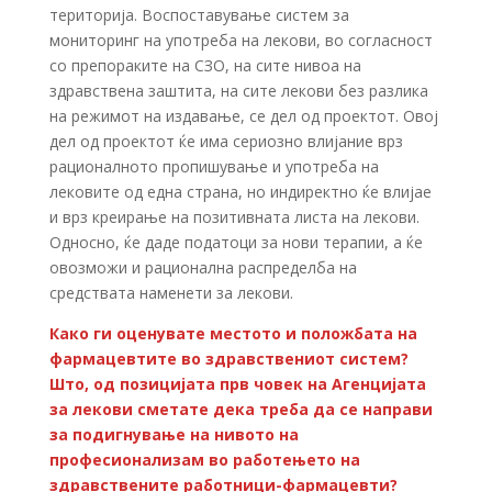
територија. Воспоставување систем за
мониторинг на употреба на лекови, во согласност
со препораките на СЗО, на сите нивоа на
здравствена заштита, на сите лекови без разлика
на режимот на издавање, се дел од проектот. Овој
дел од проектот ќе има сериозно влијание врз
рационалното пропишување и употреба на
лековите од една страна, но индиректно ќе влијае
и врз креирање на позитивната листа на лекови.
Односно, ќе даде податоци за нови терапии, а ќе
овозможи и рационална распределба на
средствата наменети за лекови.
Како ги оценувате местото и положбата на
фармацевтите во здравствениот систем?
Што, од позицијата прв човек на Агенцијата
за лекови сметате дека треба да се направи
за подигнување на нивото на
професионализам во работењето на
здравствените работници-фармацевти?