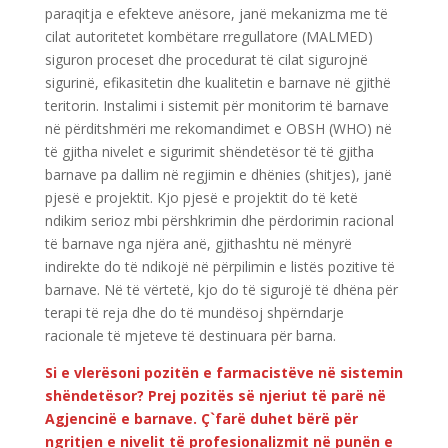
paraqitja e efekteve anësore, janë mekanizma me të
cilat autoritetet kombëtare rregullatore (MALMED)
siguron proceset dhe procedurat të cilat sigurojnë
sigurinë, efikasitetin dhe kualitetin e barnave në gjithë
teritorin. Instalimi i sistemit për monitorim të barnave
në përditshmëri me rekomandimet e OBSH (WHO) në
të gjitha nivelet e sigurimit shëndetësor të të gjitha
barnave pa dallim në regjimin e dhënies (shitjes), janë
pjesë e projektit. Kjo pjesë e projektit do të ketë
ndikim serioz mbi përshkrimin dhe përdorimin racional
të barnave nga njëra anë, gjithashtu në mënyrë
indirekte do të ndikojë në përpilimin e listës pozitive të
barnave. Në të vërtetë, kjo do të sigurojë të dhëna për
terapi të reja dhe do të mundësoj shpërndarje
racionale të mjeteve të destinuara për barna.
Si e vlerësoni pozitën e farmacistëve në sistemin
shëndetësor? Prej pozitës së njeriut të parë në
Agjencinë e barnave. Ç`farë duhet bërë për
ngritjen e nivelit të profesionalizmit në punën e