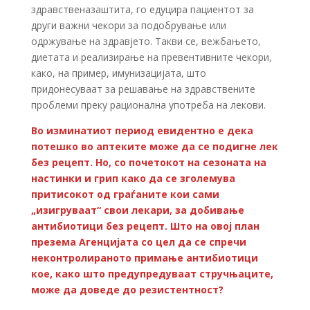
здравственазаштита, го едуцира пациентот за
други важни чекори за подобрување или
одржување на здравјето. Такви се, вежбањето,
диетата и реализирање на превентивните чекори,
како, на пример, имунизацијата, што
придонесуваат за решавање на здравствените
проблеми преку рационална употреба на лекови.
Во изминатиот период евидентно е дека
потешко во аптеките може да се подигне лек
без рецепт. Но, со почетокот на сезоната на
настинки и грип како да се зголемува
притисокот од граѓаните кои сами
„изигруваат“ свои лекари, за добивање
антибиотици без рецепт. Што на овој план
презема Агенцијата со цел да се спречи
неконтролираното примање антибиотици
кое, како што предупредуваат стручњаците,
може да доведе до резистентност?