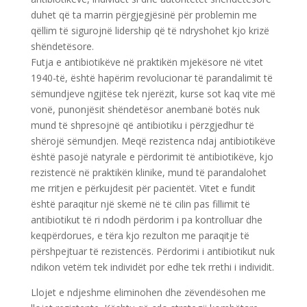
duhet që ta marrin përgjegjësinë për problemin me
qëllim të sigurojnë lidership që të ndryshohet kjo krizë
shëndetësore.
Futja e antibiotikëve në praktikën mjekësore në vitet
1940-të, është hapërim revolucionar të parandalimit të
sëmundjeve ngjitëse tek njerëzit, kurse sot kaq vite më
vonë, punonjësit shëndetësor anembanë botës nuk
mund të shpresojnë që antibiotiku i përzgjedhur të
shërojë sëmundjen. Meqë rezistenca ndaj antibiotikëve
është pasojë natyrale e përdorimit të antibiotikëve, kjo
rezistencë në praktikën klinike, mund të parandalohet
me rritjen e përkujdesit për pacientët. Vitet e fundit
është paraqitur një skemë në të cilin pas fillimit të
antibiotikut të ri ndodh përdorim i pa kontrolluar dhe
keqpërdorues, e tëra kjo rezulton me paraqitje të
përshpejtuar të rezistencës. Përdorimi i antibiotikut nuk
ndikon vetëm tek individët por edhe tek rrethi i individit.
Llojet e ndjeshme eliminohen dhe zëvendësohen me