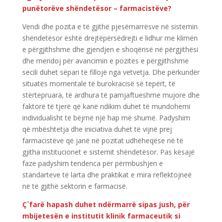
punëtorëve shëndetësor – farmacistëve?
Vendi dhe pozita e të gjithë pjesëmarrësve në sistemin
shëndetësor është drejtëpërsëdrejti e lidhur me klimën
e përgjithshme dhe gjendjen e shoqërisë në përgjithësi
dhe mendoj për avancimin e pozitës e përgjithshme
secili duhet sëpari të fillojë nga vetvetja. Dhe përkundër
situatës momentale të burokracisë së tepërt, të
stërtepruara, të ardhura të pamjaftueshme mujore dhe
faktorë të tjerë që kanë ndikim duhet të mundohemi
individualisht të bëjmë një hap më shumë. Padyshim
që mbështetja dhe iniciativa duhet të vijnë prej
farmacistëve që janë në pozitat udhëheqëse në të
gjitha institucionet e sistemit shëndetësor. Pas kësajë
faze padyshim tendenca për përmbushjen e
standarteve të larta dhe praktikat e mira reflektojneë
në të gjithë sektorin e farmacisë.
Ç`farë hapash duhet ndërmarrë sipas jush, për
mbijetesën e institutit klinik farmaceutik si