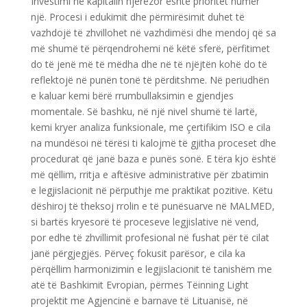
Investimi në kapitalin njerëzor është prioritet numër
një. Procesi i edukimit dhe përmirësimit duhet të
vazhdojë të zhvillohet në vazhdimësi dhe mendoj që sa
më shumë të përqendrohemi në këtë sferë, përfitimet
do të jenë më të mëdha dhe në të njëjtën kohë do të
reflektojë në punën tonë të përditshme. Në periudhën
e kaluar kemi bërë rrumbullaksimin e gjendjes
momentale. Së bashku, në një nivel shumë të lartë,
kemi kryer analiza funksionale, me çertifikim ISO e cila
na mundësoi në tërësi ti kalojmë të gjitha proceset dhe
procedurat që janë baza e punës sonë. E tëra kjo është
më qëllim, rritja e aftësive administrative për zbatimin
e legjislacionit në përputhje me praktikat pozitive. Këtu
dëshiroj të theksoj rrolin e të punësuarve në MALMED,
si bartës kryesorë të proceseve legjislative në vend,
por edhe të zhvillimit profesional në fushat për të cilat
janë përgjegjës. Përveç fokusit parësor, e cila ka
përqëllim harmonizimin e legjislacionit të tanishëm me
atë të Bashkimit Evropian, përmes Tëinning Light
projektit me Agjencinë e barnave të Lituanisë, në