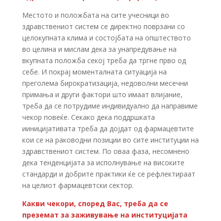
Местото и положбата на сите учесници во
здравствениот систем се директно поврзани со
целокупната клима и состојбата на општеството
во целина и мислам дека за унапредување на
вкупната положба секој треба да тргне прво од
себе. И покрај моменталната ситуација на
преголема бирократизација, недоволни месечни
примања и други фактори што имаат влијание,
треба да се потрудиме индивидуално да направиме
чекор повеќе. Секако дека поддршката
ииницијативата треба да дојдат од фармацевтите
кои се на раководни позиции во сите институции на
здравствениот систем. По оваа фаза, несомнено
дека тенденцијата за исполнување на високите
стандарди и добрите практики ќе се рефлектираат
на целиот фармацевтски сектор.
Какви чекори, според Вас, треба да се
преземат за заживување на институцијата