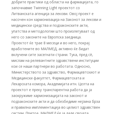
добрите практики од областа на фармацијата, го
започнавме Twinning Light проектот со
Литванската агенција за лекови. Овој проект е
насочен кон хармонизација на Законот за лекови и
медицински средства и подзаконските акти,
упатства и методологии што произлегуваат од
него со законите на Европска заедница.
Проектот ќе трае 8 месеци и во него, покрај
вработените во МАЛМЕД, активно ќе бидат
вклучени сите засегнати страни. Тука, пред сè,
мислам на релевантните здравствени институции
кои се наши партнери во работата. Односно,
Министерството за здравство, Фармацевтскиот и
Медицински факултет, Фармацевтската и
Лекарската комора, Академијата итн. Целта на
проектот е преку транспарентна работа да ја
заокружиме хармонизацијата на законот и
подзаконските акти и да обезбедиме нејзина брза
и правилна имплементација во целиот здравствен
систем. Притоа, МАЛМЕД ќе ја даде својата