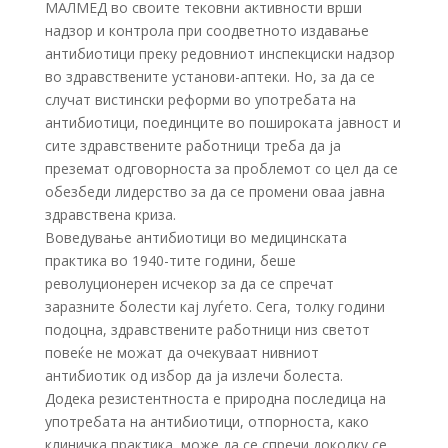
МАЛМЕД во своите тековни активности врши
надзор и контрола при соодветното издавање
антибиотици преку редовниот инспекциски надзор
во здравствените установи-аптеки. Но, за да се
случат вистински реформи во употребата на
антибиотици, поединците во пошироката јавност и
сите здравствените работници треба да ја
преземат одговорноста за проблемот со цел да се
обезбеди лидерство за да се промени оваа јавна
здравствена криза.
Воведување антибиотици во медицинската
практика во 1940-тите години, беше
револуционерен исчекор за да се спречат
заразните болести кај луѓето. Сега, толку години
подоцна, здравствените работници низ светот
повеќе не можат да очекуваат нивниот
антибиотик од избор да ја излечи болеста.
Додека резистентноста е природна последица на
употребата на антибиотици, отпорноста, како
клиничка практика, може да се спречи доколку се