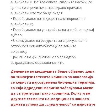
антибиотици. Во таа смисла, главните насоки, со
цел да се спречи неконтролирано примање
антибиотиците треба да бидат:
• Подобрување на надзорот на отпорност на
антибиотици;
• Подобрување на употребата на антибиотици кај
луѓето;
• Зголемување на ресурсите за спречување на
отпорност кон антибиотици во земјите
во развој;
• Јакнење на финансирањето за надзор,
истражување, образование итн.
Деновиве во медиумите беше објавено дека
во Универзитетската клиника за онкологија
се користи најсовремена биолошка терапија,
со која одредени малигни заболувања може
да се третираат како хронични. Колку и во
другите сегменти на медицината нашата
држава успева да „следи чекор“ со најновите