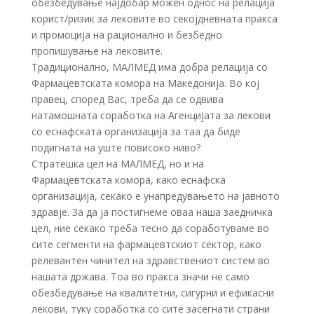
обезбедување најдобар можен однос на релација
корист/ризик за лековите во секојдневната пракса
и промоција на рационално и безбедно
пропишување на лековите.
Традиционално, МАЛМЕД има добра релација со
Фармацевтската комора на Македонија. Во кој
правец, според Вас, треба да се одвива
натамошната соработка на Агенцијата за лекови
со еснафската организација за таа да биде
подигната на уште повисоко ниво?
Стратешка цел на МАЛМЕД, но и на
Фармацевтската комора, како еснафска
организација, секако е унапредувањето на јавното
здравје. За да ја постигнеме оваа наша заедничка
цел, ние секако треба тесно да соработуваме во
сите сегменти на фармацевтскиот сектор, како
релевантен чинител на здравствениот систем во
нашата држава. Тоа во пракса значи не само
обезбедување на квалитетни, сигурни и ефикасни
лекови, туку соработка со сите засегнати страни