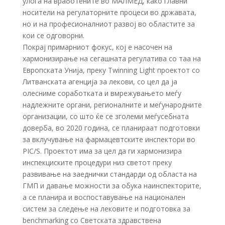
улога на вработените во МАЛМЕД, како главни
носители на регулаторните процеси во државата,
но и на професионалниот развој во областите за
кои се одговорни.
Покрај примарниот фокус, кој е насочен на
хармонизирање на сегашната регулатива со таа на
Европската Унија, преку Twinning Light проектот со
Литванската агенција за лекови, со цел да ја
олесниме соработката и вмрежувањето меѓу
надлежните органи, регионалните и меѓународните
организации, со што ќе се зголеми меѓусебната
доверба, во 2020 година, се планираат подготовки
за вклучување на фармацевтските инспектори во
PIC/S. Проектот има за цел да ги хармонизира
инспекциските процедури низ светот преку
развивање на заеднички стандарди од областа на
ГМП и давање можности за обука наинспекторите,
а се планира и воспоставување на национален
систем за следење на лековите и подготовка за
benchmarking со Светската здравствена