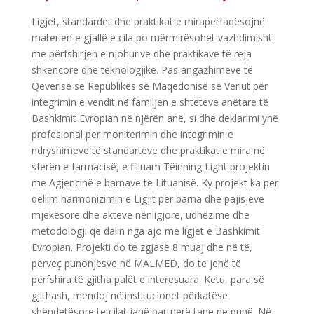
Ligjet, standardet dhe praktikat e mirapërfaqësojnë
materien e gjallë e cila po mërmirësohet vazhdimisht
me përfshirjen e njohurive dhe praktikave të reja
shkencore dhe teknologjike. Pas angazhimeve të
Qeverisë së Republikës së Maqedonisë së Veriut për
integrimin e vendit në familjen e shteteve anëtare të
Bashkimit Evropian në njërën anë, si dhe deklarimi ynë
profesional për moniterimin dhe integrimin e
ndryshimeve të standarteve dhe praktikat e mira në
sferën e farmacisë, e filluam Tëinning Light projektin
me Agjencinë e barnave të Lituanisë. Ky projekt ka për
qëllim harmonizimin e Ligjit për barna dhe pajisjeve
mjekësore dhe akteve nënligjore, udhëzime dhe
metodologji që dalin nga ajo me ligjet e Bashkimit
Evropian. Projekti do te zgjasë 8 muaj dhe në të,
përveç punonjësve në MALMED, do të jenë të
përfshira të gjitha palët e interesuara. Këtu, para së
gjithash, mendoj në institucionet përkatëse
shëndetësore të cilat janë partnerë tanë në punë. Në