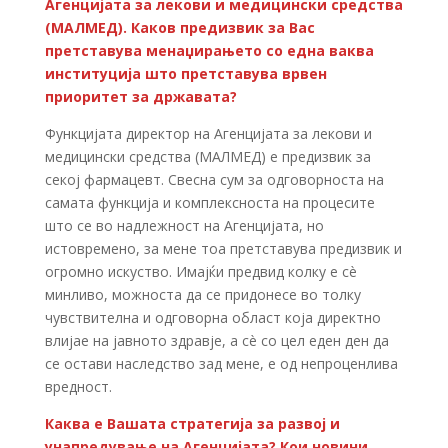
Агенцијата за лекови и медицински средства
(МАЛМЕД). Каков предизвик за Вас
претставува менаџирањето со една ваква
институција што претставува врвен
приоритет за државата?
Функцијата директор на Агенцијата за лекови и
медицински средства (МАЛМЕД) е предизвик за
секој фармацевт. Свесна сум за одговорноста на
самата функција и комплексноста на процесите
што се во надлежност на Агенцијата, но
истовремено, за мене тоа претставува предизвик и
огромно искуство. Имајќи предвид колку е сè
минливо, можноста да се придонесе во толку
чувствителна и одговорна област која директно
влијае на јавното здравје, а сè со цел еден ден да
се остави наследство зад мене, е од непроценлива
вредност.
Каква е Вашата стратегија за развој и
унапредување на Агенцијата? Кои новини