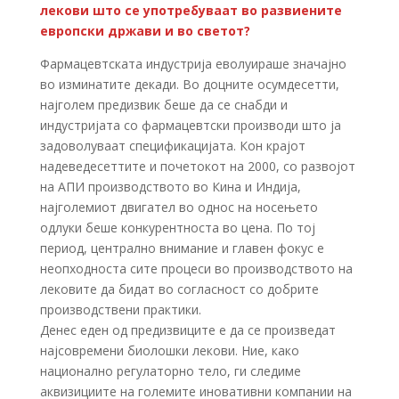
лекови што се употребуваат во развиените
европски држави и во светот?
Фармацевтската индустрија еволуираше значајно
во изминатите декади. Во доцните осумдесетти,
најголем предизвик беше да се снабди и
индустријата со фармацевтски производи што ја
задоволуваат спецификацијата. Кон крајот
надеведесеттите и почетокот на 2000, со развојот
на АПИ производството во Кина и Индија,
најголемиот двигател во однос на носењето
одлуки беше конкурентноста во цена. По тој
период, централно внимание и главен фокус е
неопходноста сите процеси во производството на
лековите да бидат во согласност со добрите
производствени практики.
Денес еден од предизвиците е да се произведат
најсовремени биолошки лекови. Ние, како
национално регулаторно тело, ги следиме
аквизициите на големите иновативни компании на