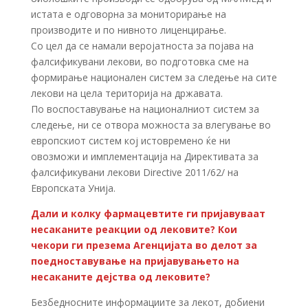
истата е одговорна за мониторирање на
производите и по нивното лиценцирање.
Со цел да се намали веројатноста за појава на
фалсификувани лекови, во подготовка сме на
формирање национален систем за следење на сите
лекови на цела територија на државата.
По воспоставување на националниот систем за
следење, ни се отвора можноста за влегување во
европскиот систем кој истовремено ќе ни
овозможи и имплементација на Директивата за
фалсификувани лекови Directive 2011/62/ на
Европската Унија.
Дали и колку фармацевтите ги пријавуваат
несаканите реакции од лековите? Кои
чекори ги презема Агенцијата во делот за
поедноставување на пријавувањето на
несаканите дејства од лековите?
Безбедносните информациите за лекот, добиени