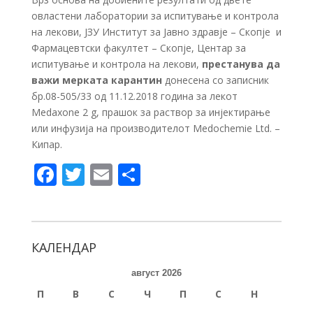
овластени лаборатории за испитување и контрола
на лекови, ЈЗУ Институт за Јавно здравје – Скопје и
Фармацевтски факултет – Скопје, Центар за
испитување и контрола на лекови,
престанува да
важи мерката карантин
донесена со записник
бр.08-505/33 од 11.12.2018 година за лекот
Medaxone 2 g, прашок за раствор за инјектирање
или инфузија на производителот Medochemie Ltd. –
Кипар.
F
T
E
S
ac
w
m
h
e
itt
ai
ar
b
er
l
e
КАЛЕНДАР
o
август 2026
o
П
В
С
Ч
П
С
Н
k