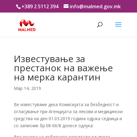
+389 2 5112 394
info@malmed.gov.mk
Известување за
престанок на важење
на мерка карантин
Мар 14, 2019
Ве известуваме дека Комисијата за безбедност и
огласување при Агенцијата за лекови и медицински
средства на ден 01.03.2019 година одржа седница и
со записник бр.08-66/8 донесе одлука:
Врз основа на добиените резултати од двете