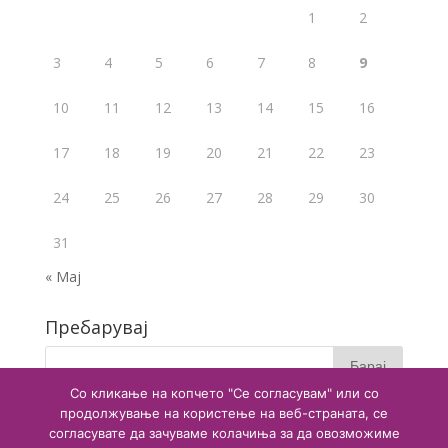
1
2
3
4
5
6
7
8
9
10
11
12
13
14
15
16
17
18
19
20
21
22
23
24
25
26
27
28
29
30
31
« Мај
Пребарувај
Со кликање на копчето "Се согласувам" или со
продолжување на користење на веб-страната, се
согласувате да зачуваме колачиња за да овозможиме