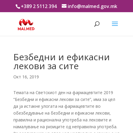
+389 2 5112 394
info@malmed.gov.mk
Безбедни и ефикасни
лекови за сите
Окт 16, 2019
Темата на Светскиот ден на фармацевтите 2019
“Безбедни и ефикасни лекови за сите”, има за цел
да ја истакне улогата на фармацевтите во
обезбедување на безбедни и ефикасни лекови,
правилна и рационална употреба на лековите и
намалување на ризиците од неправилна употреба.