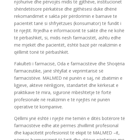
njohurive dhe përvojës midis të gjithëve, institucionet
shëndetësore përkatëse dhe gjithësesi duke dhënë
rekomandimet e sakta për përdorimin e barnave te
pacientët tanë si shfryëtzues (konsumator) të fundit i
të njejtit. Rrjedha e informacionit të saktë dhe në kohë
të përbashkët, si, midis nesh farmacistët, ashtu edhe
me mjekët dhe pacientët, është bazë për realizimin e
qëllimit tonë të përbashkët.
Fakulteti i farmacisë, Oda e farmacistëve dhe Shoqëria
farmaceutike, janë shtyllat e veprimtarisë së
farmacistëve. MALMED në punën e saj, në zbatimin e
ligjeve, akteve nënligjore, standartet dhe kërkesat e
praktikave të mira, siguronë mbështetje të fortë
profesionale në realizimin e të njejtës në punën
operative të kompanive.
Qëllimi ynë është i njejtë me temën e ditës botërore të
farmacistëve edhe atë përmes zhvillimit profesional
dhe kapacitetit profesionist të ekipit të MALMED –it,
përmes harmonizimit të ligjit dhe akteve nënligjore me