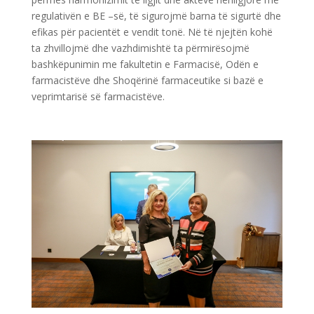
regulativën e BE –së, të sigurojmë barna të sigurtë dhe
efikas për pacientët e vendit tonë. Në të njejtën kohë
ta zhvillojmë dhe vazhdimishtë ta përmirësojmë
bashkëpunimin me fakultetin e Farmacisë, Odën e
farmacistëve dhe Shoqërinë farmaceutike si bazë e
veprimtarisë së farmacistëve.