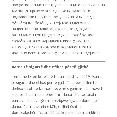
професионалниот и стручен капацитет на тимот на
МАЛМЕД, преку усогласување на законот и
подзаконските акти со регулативата на ЕЗ да
обезбедиме безбедни и ефикасни лекови за
пациентите на нашата држава. Воедно да ја
развиваме и континуирано да ја подобруваме
соработката со Фармацевтскиот факултет,
Фармацевтската комора и Фармацевтското
друштво како темел на фармацевтската дејност.
Barna të sigurtë dhe efikas për të gjithë
Tema në Ditën botërore të farmacistëve 2019 “Barna
të sigurtë dhe efikas për të gjithë”, ka për qëllim të
theksojë rolin e farmacistëve në sigurimin e barnave të
sigurtë dhe efikas, përdorimi i duhur dhe racional i
barnave dhe zvogëlimi i rreziqeve nga përdorimi jo i
duhur. Për realizimin e këtij qëllimi është i
domosdoshëm forcimi i bashkëpunimit, shkëmbimi i