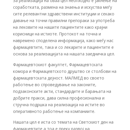
За реализација на оваа цел неопходно е јакнење на
соработката, размена на знаења и искуства меѓу
сите релевантни здравствени институции и секако
давање на точни правилни препораки за употреба
на лековите на нашите пациентите како крајни
корисници на истиоте. Протокот на точна и
навремено споделена информација, како меѓу нас
фармацевтите, така и со лекарите и пациентите е
основа за реализацијата на нашата заедничка цел.
Фармацевтскиот факултет, Фармацевтската
комора и Фармацевтското друштво се столбови на
фармацевтската дејност. МАЛМЕД во своето
работење во спроведување на законите,
подзаконските акти, стандардите и барањата на
добрите пракси, дава силна професионална и
стручна подршка на реализација на истите во
оперативното работење на компаниите.
Нашата цел е иста со темата на Светскиот ден на
фармацевтите а тоа е преку развој на