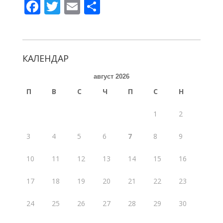
F
T
E
S
ac
w
m
h
e
itt
ai
ar
b
er
l
e
КАЛЕНДАР
o
август 2026
o
П
В
С
Ч
П
С
Н
k
1
2
3
4
5
6
7
8
9
10
11
12
13
14
15
16
17
18
19
20
21
22
23
24
25
26
27
28
29
30