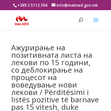
+389 2 5112 394
info@malmed.gov.mk
Ажурирање на
позитивната листа на
лекови по 15 години,
со деблокирање на
процесот на
воведување нови
лекови / Përditësimi i
listës pozitive të barnave
pas 15 vitesh, duke