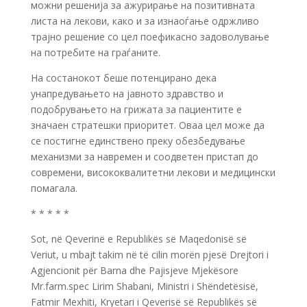
можни решенија за ажурирање на позитивната
листа на лекови, како и за изнаоѓање одржливо
трајно решение со цел поефикасно задоволување
на потребите на граѓаните.
На состанокот беше потенцирано дека
унапредувањето на јавното здравство и
подобрувањето на грижата за пациентите е
значаен стратешки приоритет. Оваа цел може да
се постигне единствено преку обезбедување
механизми за навремен и соодветен пристап до
современи, висококвалитетни лекови и медицински
помагала.
* * * * *
Sot, në Qeverinë e Republikës së Maqedonisë së
Veriut, u mbajt takim në të cilin morën pjesë Drejtori i
Agjencionit për Barna dhe Pajisjeve Mjekësore
Mr.farm.spec Lirim Shabani, Ministri i Shëndetësisë,
Fatmir Mexhiti, Kryetari i Qeverisë së Republikës së