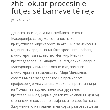
zhbllokuar procesin e
futjes së barnave të reja
Јун 24, 2023
Денеска во Владата на Републикa Северна
Македонија, се одржа состанок на кој
присуствуваа Директорот на Агенција за лекови и
медицински средства Mr.farm.spec Lirim Shabani,
министерот за здравство, Фатмир Меџити,
претседателот на Владата на Република Северна
Македонија, Димитар Ковачевски, заменик
министерката за здравство, Маја Манолева,
советничката за здравство на премиерот,
професор д-р Ана Данева-Маркова, претставници
на Фондот за здравствено осигурување,
претставници од фармацевтските компании, дел од
стопанските комори во земјава, а во соработка со
Здружението на пациенти на кој се разговараше за