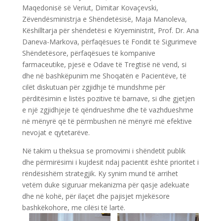
Maqedonisë së Veriut, Dimitar Kovaçevski,
Zëvendësministrja e Shëndetësisë, Maja Manoleva,
Këshilltarja për shëndetësi e Kryeministrit, Prof. Dr. Ana
Daneva-Markova, përfaqësues të Fondit të Sigurimeve
Shëndetësore, përfaqësues të kompanive
farmaceutike, pjesë e Odave të Tregtisë në vend, si
dhe në bashkëpunim me Shoqatën e Pacientëve, të
cilët diskutuan për zgjidhje të mundshme për
përditësimin e listës pozitive të barnave, si dhe gjetjen
e një zgjidhjeje të qëndrueshme dhe të vazhdueshme
në mënyrë që të përmbushen në mënyrë më efektive
nevojat e qytetarëve.
Në takim u theksua se promovimi i shëndetit publik
dhe përmirësimi i kujdesit ndaj pacientit është prioritet i
rëndësishëm strategjik. Ky synim mund të arrihet
vetëm duke siguruar mekanizma për qasje adekuate
dhe në kohë, për ilaçet dhe pajisjet mjekësore
bashkëkohore, me cilësi të lartë.